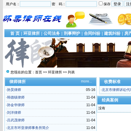
用户名：
密 码：
保存
首 页
|
环亚律所
|
公司法务
|
刑事辩护
|
合同纠纷
|
建筑纠纷
|
房
您现在的位置：
首页
>>
环亚律所
>> 列表
律师律所
more...
收费标准
·
孙昊律师
05-16
·
北京市律师诉讼代
·
韩德镇律师
11-04
经典案例
·
孙金华律师
11-04
没有
·
刘洋律师
11-04
·
吕武茂律师
11-04
·
北京市环亚律师事务所简介
11-04