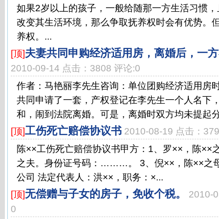
如果2岁以上的孩子，一般给随那一方生活习惯，
改变其生活环境，那么争取抚养权时会有优势。
养权。...
夫妻共同申购经济适用房，离婚后，一方
[顶]
2010-09-14 点击：3808 评论:0
作者：马艳丽李先生咨询：单位团购经济适用房
共同申请了一套，产权登记在李先生一个人名下
和，闹到法院离婚。可是，离婚时双方均未提起分割
工伤死亡赔偿协议书
[顶]
2010-08-19 点击：37
陈××工伤死亡赔偿协议书甲方：1、罗××，陈××之
之夫。身份证号码：………。 3、倪××，陈××之
公司 法定代表人：洪××，职务：×...
无偿赠与子女的房子，免收个税。
[顶]
2010-
0