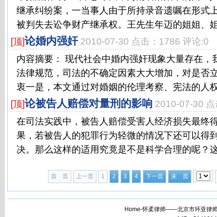
继承纠纷案，一当事人由于所持录音遗嘱在形式
被判失去讼争财产继承权。王先生年迈的姐姐、姐夫
论婚内强奸
[顶]
2010-07-30 点击：1786 评论:0
内容摘要： 现代社会中婚内强奸现象大量存在，
法律规范，司法的不确定因素大大增加，对是否
衷一是，本文通过对婚姻的伦理考察、宪法的人权保
论被告人赔偿对量刑的影响
[顶]
2010-07-30 
在司法实践中，被告人赔偿受害人经济损失最终
果，若被告人的犯罪行为轻微的情况下还可以得
决。那么这样的适用究竟是不是科学合理的呢？这就
首 页
上一页
1
2
3
4
下一页
末 页
Home-怀柔律师——北京市环亚律师