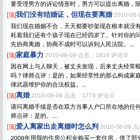
要受理男方的诉讼情形时，男方可以提出离婚，除此
我们没有结婚证，但现在要离婚
[顶]
2010-08
我们现在婚姻不合，天天都要吵架现在根本就没
耗着我们还有个孩子现在已经四岁了。针对你的
先协商离婚，协商不成时可以诉到人民法院。...
家庭暴力
[顶]
2010-08-09 点击：1814 评论:0
因在网上与人聊天，被丈夫发现，后来丈夫经常
吗？律师点评：是的，如果经常性的那么构成家
律武器维护你的合法权益。...
离婚
[顶]
2010-08-09 点击：1773 评论:0
请问离婚手续是否在双方当事人户口所在地的任
师点评：是的。...
爱人离家出走离婚时怎么判
[顶]
2010-08-09 
2008年用我的住房公积金购买一套住房，借了