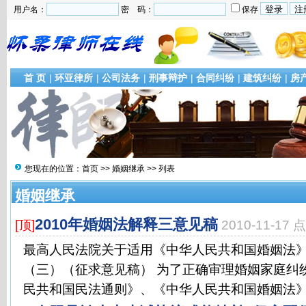
用户名：
密 码：
保存
首 页
|
环亚律所
|
公司法务
|
刑事辩护
|
合同纠纷
|
建筑纠纷
|
房
您现在的位置：
首页
>>
婚姻继承
>> 列表
婚姻继承
2010年婚姻法解释三意见稿
[顶]
2010-11-17
最高人民法院关于适用《中华人民共和国婚姻法
（三）（征求意见稿） 为了正确审理婚姻家庭纠
民共和国民法通则》、《中华人民共和国婚姻法》、