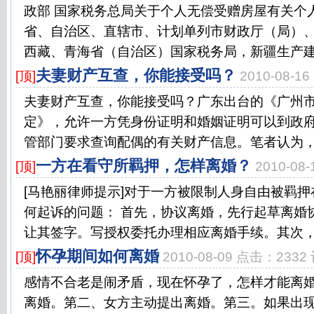
政部 国家税务总局关于个人无偿受赠房屋有关个
省、自治区、直辖市、计划单列市财政厅（局）
西藏、青海省（自治区）国家税务局，新疆生产建设
夫妻财产互查，你能接受吗？
[顶]
2010-08-1
夫妻财产互查，你能接受吗？广东出台的《广州
定》，允许一方凭身份证明和婚姻证明可以到政
管部门要求查询配偶的有关财产信息。笔者认为，广
一方在看守所羁押，怎样离婚？
[顶]
2010-08
[马艳丽律师提示]对于一方被限制人身自由被羁
何起诉的问题： 首先，协议离婚，先行起草离婚
让其签字。写授权委托办理相应离婚手续。其次，诉
怀孕期间如何离婚
[顶]
2010-08-09 点击：2332
感情不合老是闹矛盾，现在怀孕了，怎样才能离
离婚。第二、女方主动提出离婚。第三。如果出