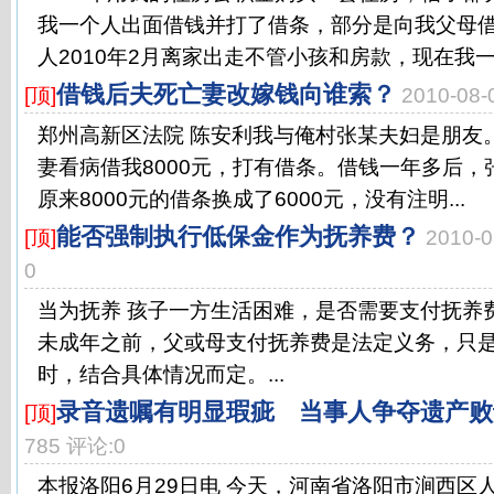
我一个人出面借钱并打了借条，部分是向我父母
人2010年2月离家出走不管小孩和房款，现在我一个
借钱后夫死亡妻改嫁钱向谁索？
[顶]
2010-08
郑州高新区法院 陈安利我与俺村张某夫妇是朋友
妻看病借我8000元，打有借条。借钱一年多后，张
原来8000元的借条换成了6000元，没有注明...
能否强制执行低保金作为抚养费？
[顶]
2010-
0
当为抚养 孩子一方生活困难，是否需要支付抚养
未成年之前，父或母支付抚养费是法定义务，只
时，结合具体情况而定。...
录音遗嘱有明显瑕疵 当事人争夺遗产败
[顶]
785 评论:0
本报洛阳6月29日电 今天，河南省洛阳市涧西区