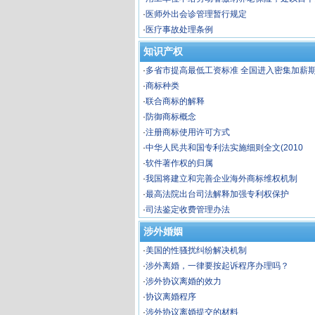
金
·
医师外出会诊管理暂行规定
·
医疗事故处理条例
知识产权
·
多省市提高最低工资标准 全国进入密集加薪
·
商标种类
·
联合商标的解释
·
防御商标概念
·
注册商标使用许可方式
·
中华人民共和国专利法实施细则全文(2010
·
软件著作权的归属
·
我国将建立和完善企业海外商标维权机制
·
最高法院出台司法解释加强专利权保护
·
司法鉴定收费管理办法
涉外婚姻
·
美国的性骚扰纠纷解决机制
·
涉外离婚，一律要按起诉程序办理吗？
·
涉外协议离婚的效力
·
协议离婚程序
·
涉外协议离婚提交的材料