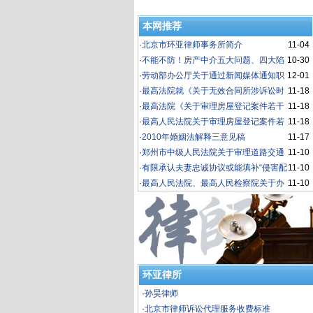
本网推荐
·
北京市环亚律师事务所简介
11-04
·
不能不防！房产中介五大问题、四大陷
10-30
阱
·
劳动部办公厅关于通过新闻媒体通知职
12-01
工回单位并对逾期不归者按自动离职或旷工处
·
最高法院就《关于无效合同所涉诉讼时
11-18
理问题的复
效问题的规定》（征求意见稿）
·
最高法院《关于审理房屋登记案件若干
11-18
问题的规定》的理解与适用
·
最高人民法院关于审理房屋登记案件若
11-18
干问题的规定
·
2010年婚姻法解释三意见稿
11-17
·
郑州市中级人民法院关于审理道路交通
11-10
事故损害赔偿案件的指导意见
·
有限承认夫妻忠诚协议或能填补“侵害配
11-10
偶权”制度空缺
·
最高人民法院、最高人民检察院关于办
11-10
理非法生产、销售烟草专卖品等刑事案件具体
应用法律若干问题的解释
环亚律所
·
孙昊律师
·
北京市律师诉讼代理服务收费标准