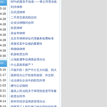
房分割疑难问题研究
·
90%的股东不知道——将公司营业收
re...
入转入个人账户的法律风险！
·
刘洋律师
5-16
·
吕武茂律师
4-28
·
二手房交易流程总结
4-28
·
企业法律顾问合同
4-28
·
孙昊律师
4-28
·
孙金华律师
4-28
·
北京市律师诉讼代理服务收费标准
4-28
·
房屋买卖中证据的重要性
4-28
·
韩德镇律师
4-28
·
机器租赁合同
0-30
·
土地权属争议调查处理办法
re...
·
什么是政策破产？
5-16
·
不能不防！房产中介五大问题、四大
11-17
陷阱
·
国务院办公厅转发民政部、外交部、
11-10
公安部、国家安全部关于涉外婚姻几个
·
论法律在企业中的防范作用
11-03
问题的请示的通知
·
赠与公证细则
0-21
·
最高人民法院关于审理伪造货币等案
0-21
件具体应用法律若干问题的解释（二）
·
租赁合同书
9-14
·
郑州市经济适用房管理办法
8-19
·
损害第三人利益签订的合同如何处理