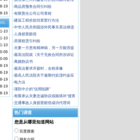
8-19
·
商品房预售合同引纠纷
8-16
·
有限责任公司公司章程
·
建设工程价款结算暂行办法
re...
·
中华人民共和国涉外民事关系法律适
11-10
用法
·
人身损害赔偿
11-10
·
房屋租赁引纠纷
11-10
·
夫妻一方患有精神病，另一方能否提
0-06
出离婚？
·
最高法院就《关于无效合同所涉诉讼
0-06
时效问题的规定》（征求意见稿）
·
离婚协议书
8-19
·
最高法要求开庭时，全程录像
8-19
·
最高人民法院关于逾期付款违约金应
8-19
当按照何种标准计算问题的批复
·
电力法
8-19
·
谨防中介的”信用陷阱”
8-19
·
有限承认夫妻忠诚协议或能填补“侵害
配偶权”制度空缺
·
交通事故人身损害赔偿成功代理词
热门调查
您是从哪里知道网站
百度搜索
朋友介绍