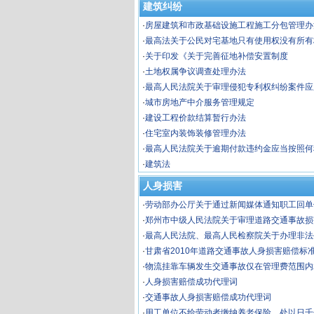
建筑纠纷
·
房屋建筑和市政基础设施工程施工分包管理办
·
最高法关于公民对宅基地只有使用权没有所有
·
关于印发《关于完善征地补偿安置制度
·
土地权属争议调查处理办法
·
最高人民法院关于审理侵犯专利权纠纷案件应
题的解释
·
城市房地产中介服务管理规定
·
建设工程价款结算暂行办法
·
住宅室内装饰装修管理办法
·
最高人民法院关于逾期付款违约金应当按照何
题的批复
·
建筑法
人身损害
·
劳动部办公厅关于通过新闻媒体通知职工回单
归者按自动离职或旷工处理问题的复
·
郑州市中级人民法院关于审理道路交通事故损
指导意见
·
最高人民法院、最高人民检察院关于办理非法
草专卖品等刑事案件具体应用法律若干问题的
·
甘肃省2010年道路交通事故人身损害赔偿标
·
物流挂靠车辆发生交通事故仅在管理费范围内
·
人身损害赔偿成功代理词
·
交通事故人身损害赔偿成功代理词
·
用工单位不给劳动者缴纳养老保险，处以日千