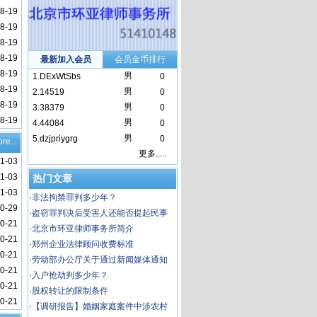
8-19
8-19
8-19
8-19
最新加入会员
会员金币排行
8-19
男
1.
DExWtSbs
0
8-19
男
2.
14519
0
8-19
男
3.
38379
0
8-19
男
4.
44084
0
男
5.
dzjpriygrg
0
re...
更多.....
11-03
11-03
热门文章
11-03
·
非法拘禁罪判多少年？
0-29
·
盗窃罪判决后受害人还能否提起民事
0-21
赔偿
·
北京市环亚律师事务所简介
0-21
·
郑州企业法律顾问收费标准
0-21
·
劳动部办公厅关于通过新闻媒体通知
0-21
职工回单位并对逾期不归者按自动离职
·
入户抢劫判多少年？
0-21
或旷工处理问题的复
·
股权转让的限制条件
0-21
·
【调研报告】婚姻家庭案件中涉农村