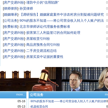
[
房产交易纠纷
]·
谨防中介的”信用陷阱”
0
[
律师律所
]·
孙昊律师
0
[
婚姻继承
]·
【调研报告】婚姻家庭案件中涉农村房分割疑难问题研究
0
[
公司法务
]·
90%的股东不知道——将公司营业收入转入个人账户的法
0
律风险！
[
收费标准
]·
北京市律师诉讼代理服务收费标准
0
[
房产交易纠纷
]·
损害第三人利益签订的合同如何处理
0
[
房产交易纠纷
]·
房屋租赁引纠纷
0
[
房产交易纠纷
]·
商品房预售合同引纠纷
0
[
房产交易纠纷
]·
二手房交易流程总结
0
[
房产交易纠纷
]·
房屋买卖中证据的重要性
0
more...
公司法务
mo
05-16
·
90%的股东不知道——将公司营业收入转入个人账户的法律
0
05-13
风险！
·
机器租赁合同
0