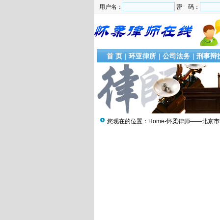
用户名：
密 码：
首 页
|
环亚律所
|
公司法务
|
刑事辩
您现在的位置：
Home-怀柔律师——北京