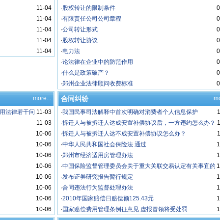
11-04
·
股权转让的限制条件
0
11-04
·
有限责任公司公司章程
0
11-04
·
公司转让形式
0
11-04
·
股权转让协议
0
11-04
·
电力法
0
·
论法律在企业中的防范作用
0
·
什么是政策破产？
0
·
郑州企业法律顾问收费标准
0
more...
合同纠纷
mo
用法律若干问
11-03
·
我国民事司法解释中首次明确对消费者个人信息保护
11-03
·
拆迁人与被拆迁人达成安置补偿协议后，一方违约怎么办？
10-06
·
拆迁人与被拆迁人达不成安置补偿协议怎么办？
10-06
·
中华人民共和国社会保险法 通过
1
10-06
·
郑州市经济适用房管理办法
1
10-06
·
中国保险监督管理委员会关于重大关联交易认定有关事宜的
1
10-06
复函
·
发布证券研究报告暂行规定
1
10-06
·
合同违法行为监督处理办法
1
10-06
·
2010年国家赔偿日赔偿额125.43元
1
10-06
·
国家赔偿费用管理条例征意见 虚报冒领将受处罚
1