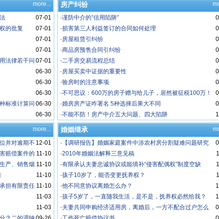
more...
房产纠纷
mo
法
07-01
·
谨防中介的”信用陷阱”
0
权的批复
07-01
·
损害第三人利益签订的合同如何处理
0
07-01
·
房屋租赁引纠纷
0
07-01
·
商品房预售合同引纠纷
0
用法律若干问
07-01
·
二手房交易流程总结
0
06-30
·
房屋买卖中证据的重要性
0
06-30
·
验房时的注意事项
0
06-30
·
不可思议：600万的房子赠与给儿子，居然被征税100万！
0
种标准计算问
06-30
将房产“赠与”给子女还不如“卖”给子女？
·
婚房房产证咋署名 5种选择后果大不同
0
06-30
·
不能不防！房产中介五大问题、四大陷阱
1
more...
婚姻继承
mo
位并对逾期不
12-01
·
【调研报告】婚姻家庭案件中涉农村房分割疑难问题研究
0
害赔偿案件的
11-10
·
2010年婚姻法解释三意见稿
生产、销售烟
11-10
·
有限承认夫妻忠诚协议或能填补“侵害配偶权”制度空缺
解释
准
11-10
·
孩子10岁了，能否变更抚养权？
承担有限责任
11-10
·
他不同意协议离婚怎么办？
1
11-03
·
孩子5岁了，一直随我生活，是不是，抚养权必然给我？
1
11-03
·
夫妻共同申购经济适用房，离婚后，一方不配合过户怎么
0
分之二的滞纳
09-26
办？
·
工伤死亡赔偿协议书
0