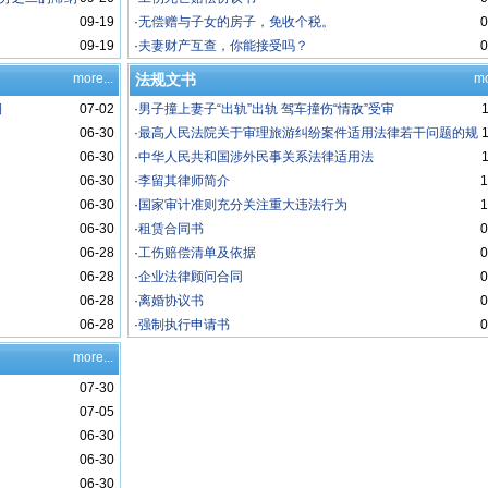
09-19
·
无偿赠与子女的房子，免收个税。
0
09-19
·
夫妻财产互查，你能接受吗？
0
more...
法规文书
mo
期
07-02
·
男子撞上妻子“出轨”出轨 驾车撞伤“情敌”受审
06-30
·
最高人民法院关于审理旅游纠纷案件适用法律若干问题的规
06-30
定
·
中华人民共和国涉外民事关系法律适用法
06-30
·
李留其律师简介
1
06-30
·
国家审计准则充分关注重大违法行为
1
06-30
·
租赁合同书
0
06-28
·
工伤赔偿清单及依据
0
06-28
·
企业法律顾问合同
0
06-28
·
离婚协议书
0
06-28
·
强制执行申请书
0
more...
07-30
07-05
06-30
06-30
06-30