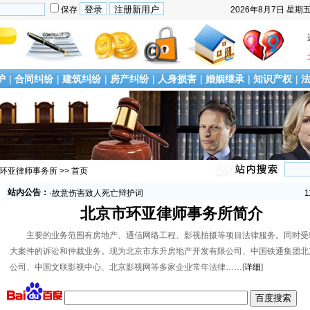
保存
2026年8月7日
星期
护
|
合同纠纷
|
建筑纠纷
|
房产纠纷
|
人身损害
|
婚姻继承
|
知识产权
|
市环亚律师事务所
>> 首页
·
最高人民法院关于审理伪造货币等案件具体应用法律若干问题的解释
1
站内公告：
（二）
·
故意伤害致人死亡辩护词
1
·
最高法要求开庭时，全程录像
1
北京市环亚律师事务所简介
·
合同诈骗的常见手段
1
·
合同诈骗罪立案标准
1
主要的业务范围有房地产、通信网络工程、影视拍摄等项目法律服务。同时受
·
最高人民法院关于审理伪造货币等案件具体应用法律若干问题的解释
1
大案件的诉讼和仲裁业务。现为北京市东升房地产开发有限公司、中国铁通集团北
（二）
·
故意伤害致人死亡辩护词
1
公司、中国文联影视中心、北京影视网等多家企业常年法律……[
详细
]
·
最高法要求开庭时，全程录像
1
·
合同诈骗的常见手段
1
·
合同诈骗罪立案标准
1