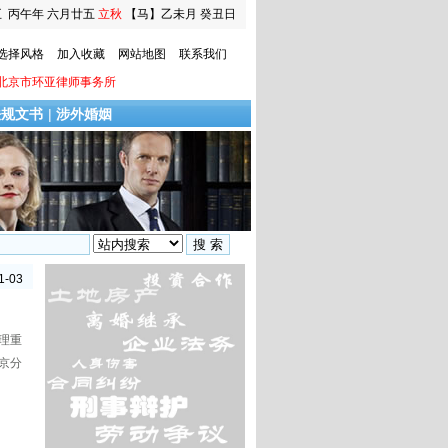
五
丙午年 六月廿五
立秋
【马】乙未月 癸丑日
选择风格
加入收藏
网站地图
联系我们
北京市环亚律师事务所
法规文书
|
涉外婚姻
1-03
1-03
0-06
0-06
0-06
理重
1-03
京分
1-03
0-06
0-06
0-06