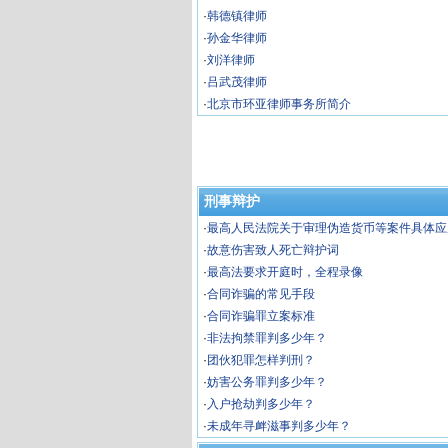
·
韩德镇律师
·
孙金华律师
·
刘洋律师
·
吕武茂律师
·
北京市环亚律师事务所简介
刑事辩护
·
最高人民法院关于审理伪造货币等案件具体应
题的解释（二）
·
故意伤害致人死亡辩护词
·
最高法要求开庭时，全程录像
·
合同诈骗的常见手段
·
合同诈骗罪立案标准
·
非法拘禁罪判多少年？
·
团伙犯罪怎样判刑？
·
妨害公务罪判多少年？
·
入户抢劫判多少年？
·
未成年寻衅滋事判多少年？