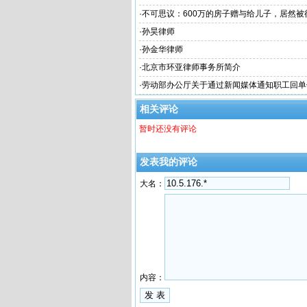
·
不可思议：600万的房子赠与给儿子，居然被征
将房产“赠与”给子女还不如“卖”给子女？
·
孙昊律师
·
孙金华律师
·
北京市环亚律师事务所简介
·
劳动部办公厅关于通过新闻媒体通知职工回单
不归者按自动离职或旷工处理问题的复
相关评论
暂时还没有评论
发表我的评论
大名：
内容：