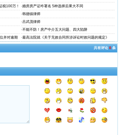
税100万！
·
婚房房产证咋署名 5种选择后果大不同
·
韩德镇律师
·
吕武茂律师
·
不能不防！房产中介五大问题、四大陷阱
位并对逾期
·
最高法院就《关于无效合同所涉诉讼时效问题的规定》
（征求意见稿）
共有评论
0
条