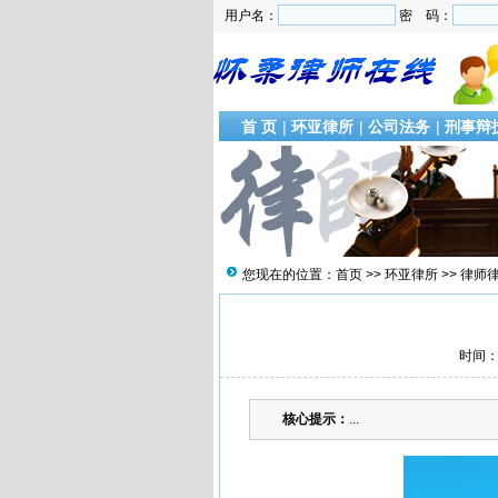
用户名：
密 码：
首 页
|
环亚律所
|
公司法务
|
刑事辩
您现在的位置：
首页
>>
环亚律所
>>
律师
时间：2
核心提示：
...