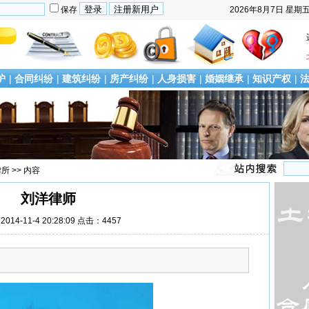
保存
2026年8月7日
星期
护
|
合同纠纷
|
建筑纠纷
|
房产纠纷
|
人身损害
|
婚姻继承
|
知识产权
|
律所
>> 内容
刘洋律师
014-11-4 20:28:09 点击：4457