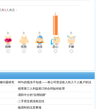
已有
1
人表态：
1
0
0
0
0
很棒
愤怒
搞笑
恶心
不解
难问题研究
·
90%的股东不知道——将公司营业收入转入个人账户的法
律风险！
·
损害第三人利益签订的合同如何处理
·
谨防中介的”信用陷阱”
·
二手房交易流程总结
·
验房时的注意事项