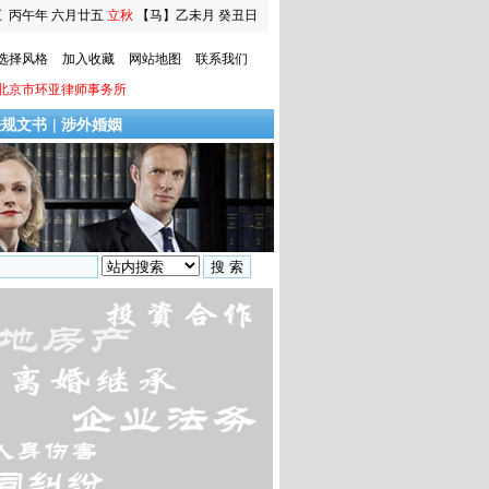
五
丙午年 六月廿五
立秋
【马】乙未月 癸丑日
选择风格
加入收藏
网站地图
联系我们
北京市环亚律师事务所
法规文书
|
涉外婚姻