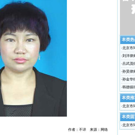
本类热
·
北京市
·
刘洋律
·
吕武茂
·
孙昊律
·
孙金华
·
韩德镇
本类推
·
北京市
本类固
·
北京市
作者：不详 来源：网络