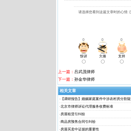
请选择您看到这篇文章时的心情: 
0
0
0
惊讶
欠揍
支持
上一篇：
吕武茂律师
下一篇：
孙金华律师
相关文章
·
【调研报告】婚姻家庭案件中涉农村房分割疑
·
北京市律师诉讼代理服务收费标准
·
房屋租赁引纠纷
·
商品房预售合同引纠纷
·
房屋买卖中证据的重要性