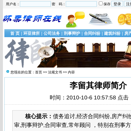
用户名：
密 码：
保存
首 页
|
环亚律所
|
公司法务
|
刑事辩护
|
合同纠纷
|
建筑纠纷
|
房
您现在的位置：
首页
>>
法规文书
>> 内容
李留其律师简介
时间：2010-10-6 10:57:58 点击
核心提示：
债务追讨,经济合同纠纷,房产纠纷
审,刑事辩护,合同审查,常年顾问 ，特别在刑事