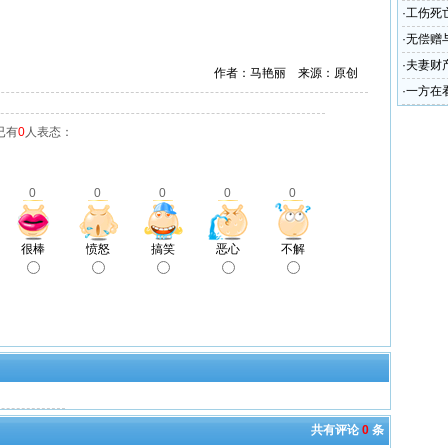
过户怎
·
工伤死
·
无偿赠
·
夫妻财
作者：马艳丽 来源：原创
·
一方在
已有
0
人表态：
0
0
0
0
0
很棒
愤怒
搞笑
恶心
不解
共有评论
0
条