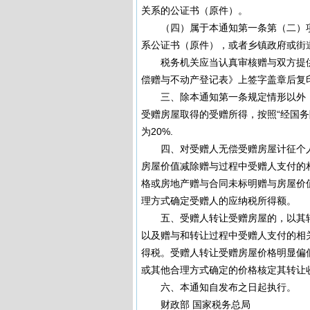
关系的公证书（原件）。
（四）属于本通知第一条第（二）项
系公证书（原件），或者乡镇政府或街
税务机关应当认真审核赠与双方提供
偿赠与不动产登记表》上签字盖章后复
三、除本通知第一条规定情形以外，
受赠房屋取得的受赠所得，按照“经国
为20%.
四、对受赠人无偿受赠房屋计征个人
房屋价值减除赠与过程中受赠人支付的
格或房地产赠与合同未标明赠与房屋价
理方式确定受赠人的应纳税所得额。
五、受赠人转让受赠房屋的，以其转
以及赠与和转让过程中受赠人支付的相
得税。受赠人转让受赠房屋价格明显偏
或其他合理方式确定的价格核定其转让
六、本通知自发布之日起执行。
财政部 国家税务总局