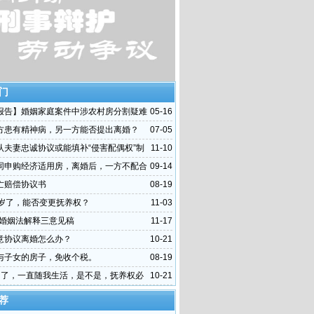
门
报告】婚姻家庭案件中涉农村房分割疑难
05-16
究
方患有精神病，另一方能否提出离婚？
07-05
认夫妻忠诚协议或能填补“侵害配偶权”制
11-10
同申购经济适用房，离婚后，一方不配合
09-14
么办？
亡赔偿协议书
08-19
0岁了，能否变更抚养权？
11-03
0年婚姻法解释三意见稿
11-17
意协议离婚怎么办？
10-21
与子女的房子，免收个税。
08-19
岁了，一直随我生活，是不是，抚养权必
10-21
？
荐