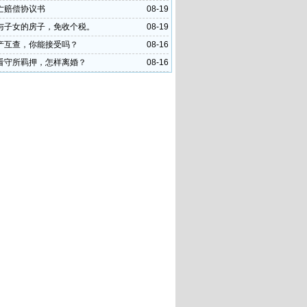
么办？
亡赔偿协议书
08-19
与子女的房子，免收个税。
08-19
产互查，你能接受吗？
08-16
看守所羁押，怎样离婚？
08-16