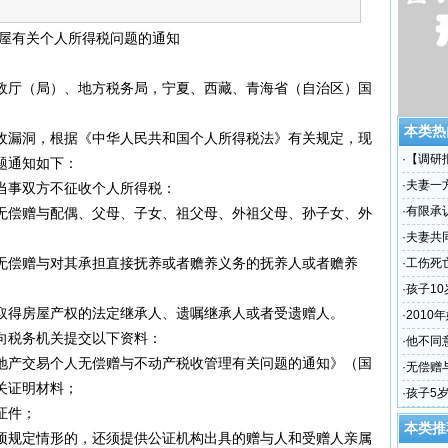
房屋有关个人所得税问题的通知
政厅（局）、地方税务局，宁夏、西藏、青海省（自治区）国
本类热
漏洞，根据《中华人民共和国个人所得税法》有关规定，现
·
【调研
题通知如下：
问题研
·
夫妻一
当事双方不征收个人所得税：
·
有限承
偿赠与配偶、父母、子女、祖父母、外祖父母、孙子女、外
度空缺
·
夫妻共
偿赠与对其承担直接抚养或者赡养义务的抚养人或者赡养
过户怎
·
工伤死
·
孩子1
得房屋产权的法定继承人、遗嘱继承人或者受遗赠人。
·
201
税务机关提交以下资料：
·
他不同
产交易个人无偿赠与不动产税收管理有关问题的通知》（国
·
无偿赠
相关证明材料；
·
孩子5
证件；
然给我
本类推
规定情形的，还须提供公证机构出具的赠与人和受赠人亲属