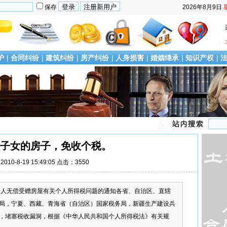
保存
2026年8月9日
护
|
合同纠纷
|
建筑纠纷
|
房产纠纷
|
人身损害
|
婚姻继承
|
知识产权
|
子女的房子，免收个税。
010-8-19 15:49:05 点击：3550
个人无偿受赠房屋有关个人所得税问题的通知各省、自治区、直辖
局，宁夏、西藏、青海省（自治区）国家税务局，新疆生产建设兵
，堵塞税收漏洞，根据《中华人民共和国个人所得税法》有关规