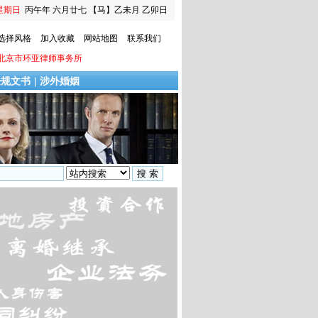
星期日
丙午年 六月廿七
【马】乙未月 乙卯日
选择风格
加入收藏
网站地图
联系我们
北京市环亚律师事务所
法规文书
|
涉外婚姻