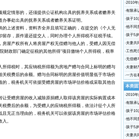
·
201
·
有限承
规定情形的，还须提供公证机构出具的抚养关系或者赡养关
度空缺
·
孩子1
道办事处出具的抚养关系或者赡养关系证明。
·
他不同
的上述资料，资料齐全并且填写正确的，在提交的《个人无
·
孩子5
印留存，原件退还提交人，同时办理个人所得税不征税手续。
然给我
·
夫妻共
房屋产权所有人将房屋产权无偿赠与他人的，受赠人因无偿
过户怎
务院财政部门确定征税的其他所得”项目缴纳个人所得税，税率
·
工伤死
·
无偿赠
所得税时，其应纳税所得额为房地产赠与合同上标明的赠与
·
夫妻财
相关税费后的余额。赠与合同标明的房屋价值明显低于市场价
·
一方在
值的，税务机关可依据受赠房屋的市场评估价格或采取其他合
本类固
·
201
让受赠房屋的收入减除原捐赠人取得该房屋的实际购置成本
·
有限承
关税费后的余额，为受赠人的应纳税所得额，依法计征个人所
度空缺
·
孩子1
低且无正当理由的，税务机关可以依据该房屋的市场评估价格
·
他不同
收入。
·
孩子5
然给我
·
夫妻共