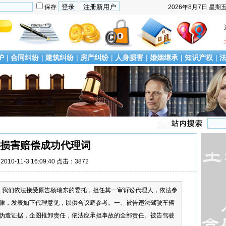
保存
2026年8月7日
星期
护
|
合同纠纷
|
建筑纠纷
|
房产纠纷
|
人身损害
|
婚姻继承
|
知识产权
|
损害赔偿成功代理词
010-11-3 16:09:40 点击：3872
员：我们依法接受原告杨瑞东的委托，担任其一审诉讼代理人，依法参
律，发表如下代理意见，以供合议庭参考。一、被告违法驾驶车辆
伪造证据，企图推卸责任，依法应承担事故的全部责任。被告驾驶