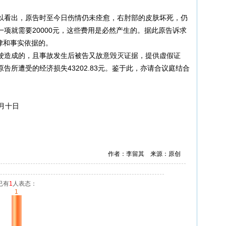
以看出，原告时至今日伤情仍未痊愈，右肘部的皮肤坏死，仍
项就需要20000元，这些费用是必然产生的。据此原告诉求
法律和事实依据的。
驶造成的，且事故发生后被告又故意毁灭证据，提供虚假证
告所遭受的经济损失43202.83元。鉴于此，亦请合议庭结合
十日
作者：李留其 来源：原创
已有
1
人表态：
1