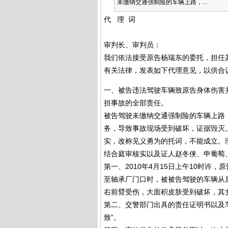
未缴纳交通强制险的车辆上路，...
代 理 词
审判长、审判员：
我们依法接受原告杨瑞东的委托，担任
有关法律，发表如下代理意见，以供合
一、被告违法驾驶车辆致原告身体伤害
担事故的全部责任。
被告驾驶未缴纳交通强制险的车辆上路
务，导致事故现场受到破坏，证据毁灭
实，改称见义勇为的托词，不能成立。
结合庭审核实以及证人赵冬侠、申葡萄
第一、2010年4月15日上午10时
至轴承厂门口时，被被告驾驶的车辆从
右前臂受伤，大面积皮肤受到破坏，其
第二、交警部门出具的责任证明书以及
致”。