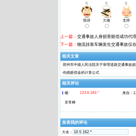
0
0
0
惊讶
欠揍
支持
上一篇：
交通事故人身损害赔偿成功代
下一篇：
物流挂靠车辆发生交通事故仅
相关文章
·
郑州市中级人民法院关于审理道路交通事故损
的指导意见
·
伤残赔偿金的计算公式
相关评论
123.6.183.*
1
楼:
来自：
1
非常棒
发表我的评论
大名：