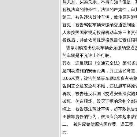
属关系、买卖关系，不得而知？但是，
藐视法庭的神圣性，法律的严肃性，审
第三、被告违法驾驶车辆，致使原告遭
首先，被告驾驶车辆未缴纳交通强制险，
人未按照国家规定投保机动车第三者责
投保后，并处依照规定投保最低
该条明确指出机动车辆必须缴纳交通强
的车辆是不允许上路行驶。
其次，违反我国《交通安全法》第43条
急制动措施的安全距离，并且途径弯道
3.06米宽，被告的肇事车辆2米多占
告则置交通安全与不顾，违法超车将原
再次，被告违反我国《交通安全法实施条
破坏、伪造现场、毁灭证据的承担全部
综上，被告违法驾驶车辆，超车致原告
图推卸责任的行为，依法应负本起事故
二、 被告应赔偿原告医疗费、误工费、住
元。