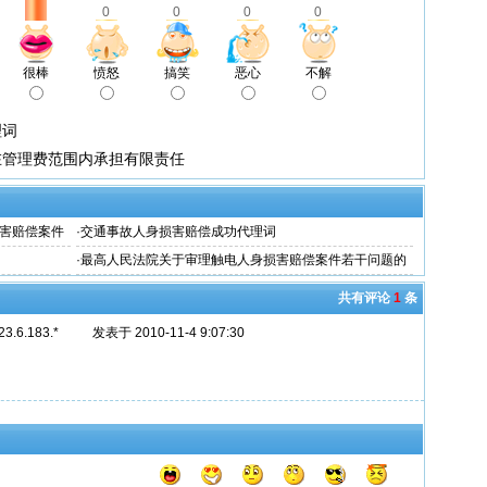
0
0
0
0
很棒
愤怒
搞笑
恶心
不解
理词
在管理费范围内承担有限责任
害赔偿案件
·
交通事故人身损害赔偿成功代理词
·
最高人民法院关于审理触电人身损害赔偿案件若干问题的
解释
共有评论
1
条
23.6.183.*
发表于 2010-11-4 9:07:30