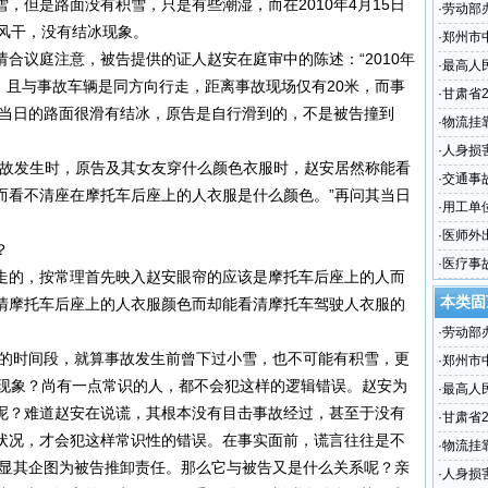
，但是路面没有积雪，只是有些潮湿，而在2010年4月15日
·
劳动部
全风干，没有结冰现象。
并对逾
·
郑州市
合议庭注意，被告提供的证人赵安在庭审中的陈述：“2010年
赔偿案
·
最高人
程，且与事故车辆是同方向行走，距离事故现场仅有20米，而事
产、销
·
甘肃省
于当日的路面很滑有结冰，原告是自行滑到的，不是被告撞到
的解释
·
物流挂
担有限
·
人身损
事故发生时，原告及其女友穿什么颜色衣服时，赵安居然称能看
·
交通事
而看不清座在摩托车后座上的人衣服是什么颜色。”再问其当日
·
用工单
之二的
·
医师外
？
·
医疗事
走的，按常理首先映入赵安眼帘的应该是摩托车后座上的人而
本类固
清摩托车后座上的人衣服颜色而却能看清摩托车驾驶人衣服的
·
劳动部
的时间段，就算事故发生前曾下过小雪，也不可能有积雪，更
并对逾
·
郑州市
的现象？尚有一点常识的人，都不会犯这样的逻辑错误。赵安为
赔偿案
·
最高人
呢？难道赵安在说谎，其根本没有目击事故经过，甚至于没有
产、销
·
甘肃省
状况，才会犯这样常识性的错误。在事实面前，谎言往往是不
的解释
·
物流挂
明显其企图为被告推卸责任。那么它与被告又是什么关系呢？亲
担有限
·
人身损