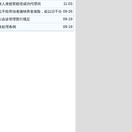
故人身损害赔偿成功代理词
11-03
位不给劳动者缴纳养老保险，处以日千分
09-26
滞纳金
出会诊管理暂行规定
09-19
故处理条例
09-19