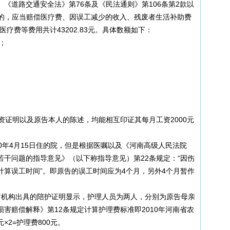
《道路交通安全法》第76条及《民法通则》第106条第2款以
害的，应当赔偿医疗费、因误工减少的收入、残废者生活补助费
疗费等费用共计43202.83元。具体数额如下：
元；
资证明以及原告本人的陈述，均能相互印证其每月工资2000元
10年4月15日住的院，但是根据医嘱以及《河南高级人民法院
干问题的指导意见》（以下称指导意见）第22条规定：“因伤
算误工时间”。即原告的误工时间应为4个月，另外4个月暂作
疗机构出具的陪护证明显示，护理人员为两人，分别为原告母亲
害赔偿解释》第12条规定计算护理费标准即2010年河南省农
×2=护理费800元。