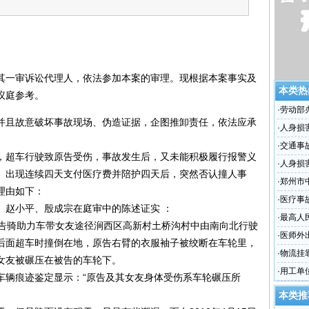
其一审诉讼代理人，依法参加本案的审理。现根据本案事实及
本类热
议庭参考。
·
劳动部
并且故意破坏事故现场、伪造证据，企图推卸责任，依法应承
并对逾
·
人身损
·
交通事
，超车行驶致原告受伤，事故发生后，又未能积极履行报警义
·
人身损
。出现连续四天支付医疗费并陪护四天后，突然否认撞人事
·
郑州市
理由如下：
赔偿案
·
医疗事
、赵小平、殷成宗在庭审中的陈述证实 ：
·
最高人
许，原告骑助力车带女友途径涧西区高新村土桥沟村中由南向北行驶
产、销
·
医师外
后面超车时撞倒在地，原告右臂的衣服袖子被绞断在车轮里，
的解释
·
物流挂
女友被碾压在被告的车轮下。
担有限
·
用工单
车辆痕迹鉴定显示：“原告及其女友身体受伤系车轮碾压所
之二的
本类推