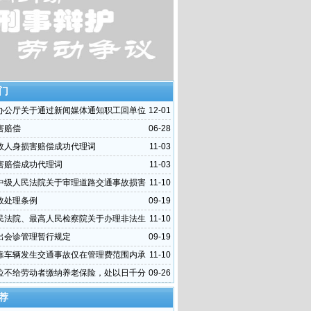
门
办公厅关于通过新闻媒体通知职工回单位
12-01
期不归者按自动离职或旷工处理问题的复
害赔偿
06-28
故人身损害赔偿成功代理词
11-03
害赔偿成功代理词
11-03
中级人民法院关于审理道路交通事故损害
11-10
件的指导意见
故处理条例
09-19
民法院、最高人民检察院关于办理非法生
11-10
售烟草专卖品等刑事案件具体应用法律若干问题
出会诊管理暂行规定
09-19
靠车辆发生交通事故仅在管理费范围内承
11-10
责任
位不给劳动者缴纳养老保险，处以日千分
09-26
滞纳金
荐