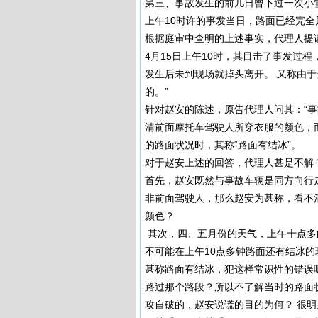
第三、事故发生的前几日曾下过一次小雪
上午10时许的事发当日，路面已经完
根据庭审中查明的上述事实，代理人提请
4月15日上午10时，其目击了事发过
发生后未到现场就掉头离开。 又称由
的。”
针对赵安的陈述，原告代理人问其：“
清前面摩托车驾驶人所穿衣服的颜色，
的路面状况时，其称“路面有结冰”。
对于赵安上述的回答，代理人甚是不解
首先，赵安既然与事故车辆是同方向行
非前面驾驶人，那么赵安为甚称，看不
颜色？
其次，四、五月份的天气，上午十点多
不可能在上午10点多钟路面还有结冰
甚称路面有结冰，犯这样常识性的错误
路过那个路段？所以不了解当时的路面
攻自破的，赵安说谎的目的为何？ 很