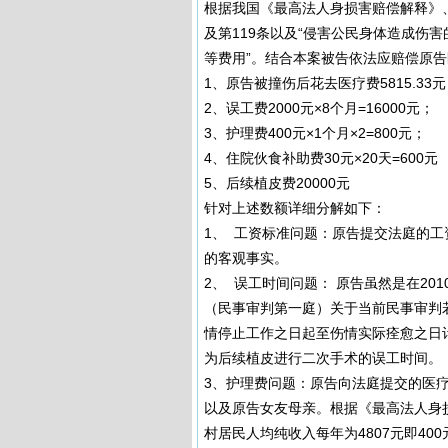
根据我国《最高法人身损害赔偿解释》、
及第119条以及“侵害公民身体造成伤
等费用”。结合本案被告依法应赔偿原告医
1、原告被撞伤后花去医疗费5815.33
2、误工费2000元×8个月=16000元；
3、护理费400元×1个月×2=800元；
4、住院伙食补助费30元×20天=600元
5、后续植皮费20000元
针对上述数额详细分解如下：
1、 工资标准问题：原告提交法庭的工
的客观事实。
2、 误工时间问题： 原告虽然是在20
（民事审判第一庭）关于当前民事审判若
情停止工作之日起至伤情实际痊愈之日计
为后续植皮进行二次手术的误工时间。
3、护理费问题：原告向法庭提交的医
以及原告女友母亲。根据《最高法人身损
村居民人均纯收入每年为4807元即400元