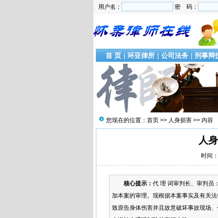
用户名：
密 码：
首 页
|
环亚律所
|
公司法务
|
刑事辩
您现在的位置：
首页
>>
人身损害
>> 内容
人身
时间：2
核心提示：
代 理 词审判长、审判
加本案的审理。现根据本案事实及有关法
致原告身体伤害并且故意破坏事故现场、