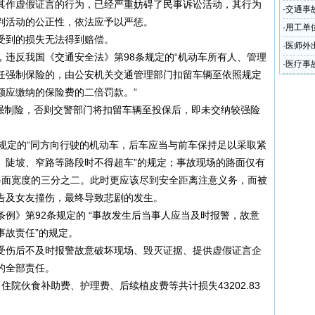
其作虚假证言的行为，已经严重妨碍了民事诉讼活动，其行为
·
交通事
判活动的公正性，依法应予以严惩。
·
用工单
受到的损失无法得到赔偿。
之二的
·
医师外
违反我国《交通安全法》第98条规定的“机动车所有人、管理
·
医疗事
任强制保险的，由公安机关交通管理部门扣留车辆至依照规定
责任限额应缴纳的保险费的二倍罚款。”
制险，否则交警部门将扣留车辆至投保后，即未交纳较强险
规定的“同方向行驶的机动车，后车应当与前车保持足以采取紧
、陡坡、窄路等路段时不得超车”的规定；事故现场的路面仅有
去路面宽度的三分之二。此时更应该尽到安全距离注意义务，而被
告及女友撞伤，最终导致悲剧的发生。
例》第92条规定的 “事故发生后当事人应当及时报警，故意
事故责任”的规定。
受伤后不及时报警故意破坏现场、毁灭证据、提供虚假证言企
的全部责任。
院伙食补助费、护理费、后续植皮费等共计损失43202.83