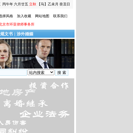
五
丙午年 六月廿五
立秋
【马】乙未月 癸丑日
选择风格
加入收藏
网站地图
联系我们
北京市环亚律师事务所
法规文书
|
涉外婚姻