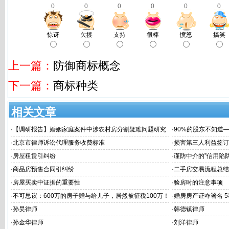
0
0
0
0
0
0
惊讶
欠揍
支持
很棒
愤怒
搞笑
上一篇：
防御商标概念
下一篇：
商标种类
相关文章
·
【调研报告】婚姻家庭案件中涉农村房分割疑难问题研究
·
90%的股东不知道
律风险！
·
北京市律师诉讼代理服务收费标准
·
损害第三人利益签订
·
房屋租赁引纠纷
·
谨防中介的”信用陷阱
·
商品房预售合同引纠纷
·
二手房交易流程总结
·
房屋买卖中证据的重要性
·
验房时的注意事项
·
不可思议：600万的房子赠与给儿子，居然被征税100万！
·
婚房房产证咋署名 
将房产“赠与”给子女还不如“卖”给子女？
·
孙昊律师
·
韩德镇律师
·
孙金华律师
·
刘洋律师