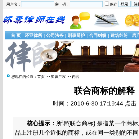
用户名：
密 码：
保存
首 页
|
环亚律所
|
公司法务
|
刑事辩护
|
合同纠纷
|
建筑纠纷
|
房
您现在的位置：
首页
>>
知识产权
>> 内容
联合商标的解释
时间：2010-6-30 17:19:44 点击
核心提示：
所谓{联合商标} 是指某一个商
品上注册几个近似的商标，或在同一类别的不同