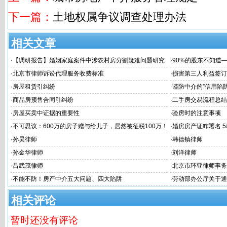
下一篇：
土地权属争议调查处理办法
相关文章
·
【调研报告】婚姻家庭案件中涉农村房分割疑难问题研究
·
90%的股东不知道
律风险！
·
北京市律师诉讼代理服务收费标准
·
损害第三人利益签订
·
房屋租赁引纠纷
·
谨防中介的”信用陷阱
·
商品房预售合同引纠纷
·
二手房交易流程总结
·
房屋买卖中证据的重要性
·
验房时的注意事项
·
不可思议：600万的房子赠与给儿子，居然被征税100万！
·
婚房房产证咋署名 
将房产“赠与”给子女还不如“卖”给子女？
·
孙昊律师
·
韩德镇律师
·
孙金华律师
·
刘洋律师
·
吕武茂律师
·
北京市环亚律师事务
·
不能不防！房产中介五大问题、四大陷阱
·
劳动部办公厅关于通
不归者按自动离职或
相关评论
暂时还没有评论